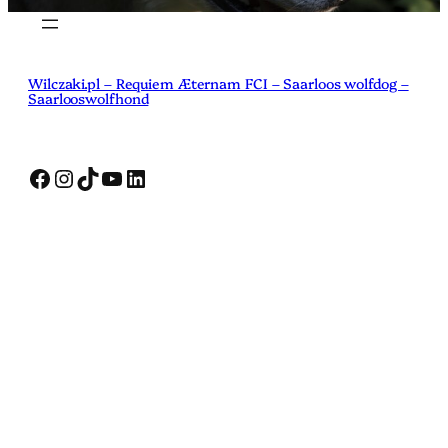
Wilczaki.pl – Requiem Æternam FCI – Saarloos wolfdog –
Saarlooswolfhond
Facebook
Instagram
TikTok
YouTube
LinkedIn