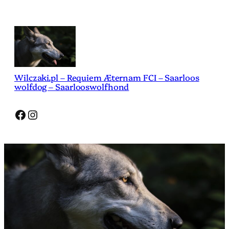
Przejdź
do
treści
Wilczaki.pl – Requiem Æternam FCI – Saarloos
wolfdog – Saarlooswolfhond
Facebook
Instagram